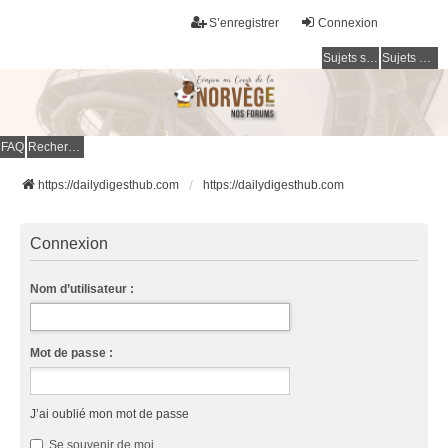
S’enregistrer
Connexion
Sujets sans réponse
Sujets actifs
FAQ
Rechercher
https://dailydigesthub.com
https://dailydigesthub.com
Connexion
Nom d’utilisateur :
Mot de passe :
J’ai oublié mon mot de passe
Se souvenir de moi