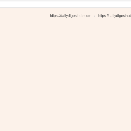
https://dailydigesthub.com
https://dailydigesth