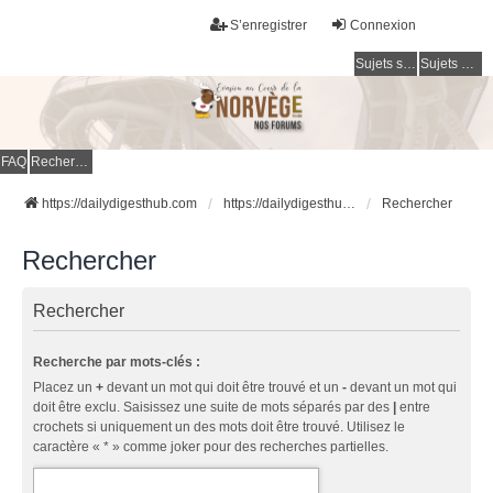
S’enregistrer
Connexion
Sujets sans réponse
Sujets actifs
FAQ
Rechercher
https://dailydigesthub.com
https://dailydigesthub.com
Rechercher
Rechercher
Rechercher
Recherche par mots-clés :
Placez un
+
devant un mot qui doit être trouvé et un
-
devant un mot qui
doit être exclu. Saisissez une suite de mots séparés par des
|
entre
crochets si uniquement un des mots doit être trouvé. Utilisez le
caractère « * » comme joker pour des recherches partielles.