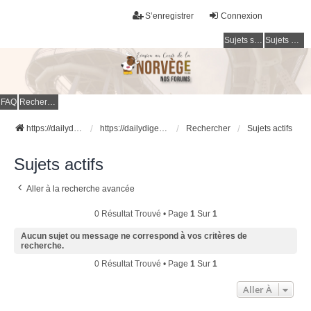
S’enregistrer
Connexion
Sujets sans réponse
Sujets actifs
FAQ
Rechercher
https://dailydigesthub.com
https://dailydigesthub.com
Rechercher
Sujets actifs
Sujets actifs
Aller à la recherche avancée
0 Résultat Trouvé • Page
1
Sur
1
Aucun sujet ou message ne correspond à vos critères de
recherche.
0 Résultat Trouvé • Page
1
Sur
1
Aller À