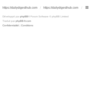
https://dailydigesthub.com
https://dailydigesthub.com
Développé par
phpBB
® Forum Software © phpBB Limited
Traduit par
phpBB-fr.com
Confidentialité
|
Conditions