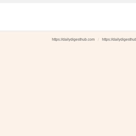
https://dailydigesthub.com
https://dailydigesth