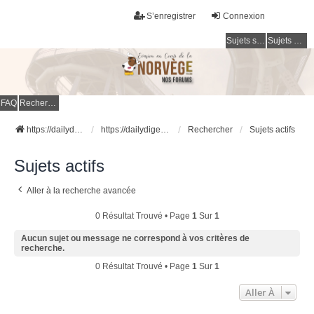
S’enregistrer
Connexion
Sujets sans réponse
Sujets actifs
FAQ
Rechercher
https://dailydigesthub.com
https://dailydigesthub.com
Rechercher
Sujets actifs
Sujets actifs
Aller à la recherche avancée
0 Résultat Trouvé • Page
1
Sur
1
Aucun sujet ou message ne correspond à vos critères de
recherche.
0 Résultat Trouvé • Page
1
Sur
1
Aller À