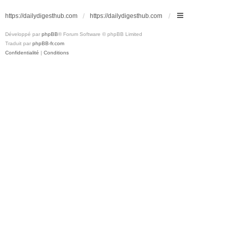
https://dailydigesthub.com
https://dailydigesthub.com
Développé par
phpBB
® Forum Software © phpBB Limited
Traduit par
phpBB-fr.com
Confidentialité
|
Conditions