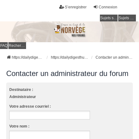
S’enregistrer
Connexion
Sujets sans réponse
Sujets actifs
FAQ
Rechercher
https://dailydigesthub.com
https://dailydigesthub.com
Contacter un administrateur du forum
Contacter un administrateur du forum
Destinataire :
Administrateur
Votre adresse courriel :
Votre nom :