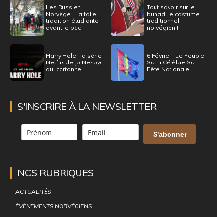
Les Russ en
Tout savoir sur le
Norvège | La folle
bunad, le costume
tradition étudiante
traditionnel
avant le bac
norvégien !
Harry Hole | la série
6 Février | Le Peuple
Netflix de Jo Nesbø
Sami Célèbre Sa
qui cartonne
Fête Nationale
S'INSCRIRE À LA NEWSLETTER
S'abonner
NOS RUBRIQUES
ACTUALITÉS
ÉVÈNEMENTS NORVÉGIENS